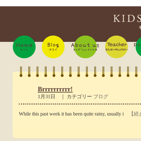
Brrrrrrrrrr!
1月31日 ｜ カテゴリー
ブログ
While this past week it has been quite rainy, usually i
【続き